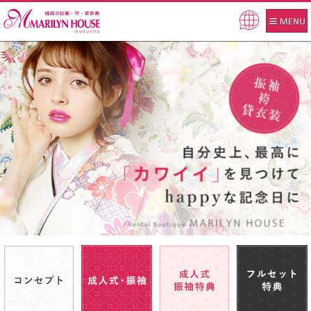
Pow
ered
by