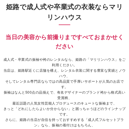
姫路で成人式や卒業式の衣装ならマリ
リンハウス
当日の美容から前撮りまですべておまかせく
ださい
成人式・卒業式の振袖や袴のレンタルなら、姫路の「マリリンハウス」をご
利用ください。
当店は、姫路駅近くに店舗を構え、レンタル衣装に関する豊富な実績とノウ
ハウ、
そしてレンタル専門店ならではの高品質で手厚いサポートが人気のお店で
す。
振袖はなんと500点の品揃えで、有名デザイナーのブランド袴から格式高い
受賞柄、
最近話題の人気女性芸能人プロデュースのキュートな振袖まで、
きっと「どれにしたらよいか分からない」と困っちゃうほどのラインナップ
です。
さらに、姫路の当店が自信を持っておすすめする「成人式フルセットプラ
ン」なら、振袖の着付けはもちろん、