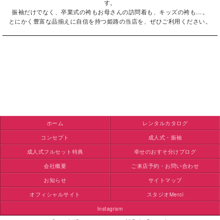
す。
振袖だけでなく、卒業式の袴もお母さんの訪問着も、キッズの袴も…。
とにかく豊富な品揃えに自信を持つ姫路の当店を、ぜひご利用ください。
ホーム
レンタルカタログ
コンセプト
成人式・振袖
成人式フルセット特典
幸せのおすそ分けブログ
会社概要
ご来店予約・お問い合わせ
お知らせ
サイトマップ
オフィシャルサイト
スタジオMerci
Instagram