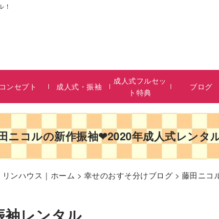
ル！
成人式フルセッ
コンセプト
成人式・振袖
ブログ
ト特典
田ニコルの新作振袖❤2020年成人式レンタ
リリンハウス｜ホーム
>
幸せのおすそ分けブログ
> 藤田ニコ
振袖レンタル