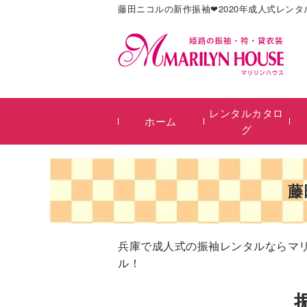
藤田ニコルの新作振袖❤2020年成人式レンタ
レンタルカタロ
ホーム
グ
藤
兵庫で成人式の振袖レンタルならマ
ル！