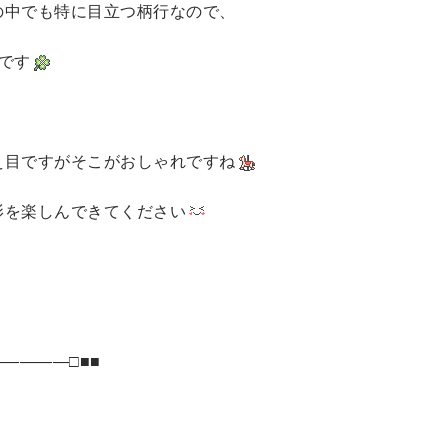
の中でも特に目立つ柄行なので、
です
え目ですがそこがおしゃれですね
影を楽しんできてください
――――□■■