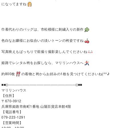
になってますね
巾着代わりのバッグは、市松模様に刺繍入りの新作
色白なお嬢様にお似合いの淡いトーンの袴姿ですね
写真映えもばっちりで前撮り撮影楽しんでくださいね
姫路でレンタル袴をお探しなら、マリリンハウスへ
約800枚
の着物と袴からお好みの1枚を見つけてくださいね(^^♪
■■□―――――――――――――――――――□■■
マリリンハウス
【住所】
〒670-0912
兵庫県姫路市南町1番地 山陽百貨店本館4階
【電話番号】
079-223-1291
【営業時間】
10:00～19:30