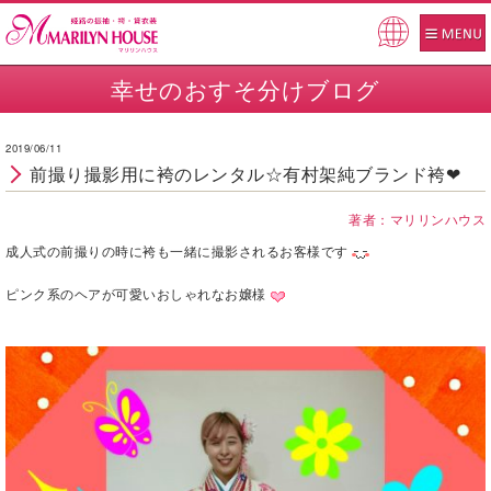
Pow
ered
幸せのおすそ分けブログ
by
2019/06/11
前撮り撮影用に袴のレンタル☆有村架純ブランド袴❤
著者：マリリンハウス
成人式の前撮りの時に袴も一緒に撮影されるお客様です
ピンク系のヘアが可愛いおしゃれなお嬢様