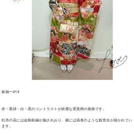
振袖ー414
赤・黄緑・白・黒のコントラストが綺麗な受賞柄の振袖です。
牡丹の花には金駒刺繍が施されおり、裾には渦巻のような観世水が描かれてい
ます。