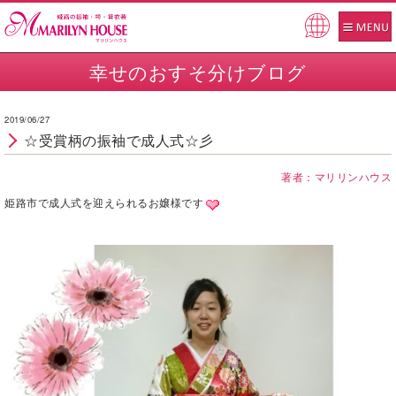
Pow
ered
幸せのおすそ分けブログ
by
2019/06/27
☆受賞柄の振袖で成人式☆彡
著者：マリリンハウス
姫路市で成人式を迎えられるお嬢様です