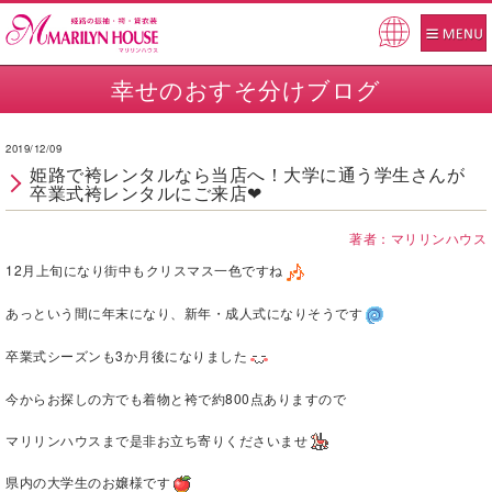
Pow
ered
幸せのおすそ分けブログ
by
2019/12/09
姫路で袴レンタルなら当店へ！大学に通う学生さんが
卒業式袴レンタルにご来店❤
著者：マリリンハウス
12月上旬になり街中もクリスマス一色ですね
あっという間に年末になり、新年・成人式になりそうです
卒業式シーズンも3か月後になりました
今からお探しの方でも着物と袴で約800点ありますので
マリリンハウスまで是非お立ち寄りくださいませ
県内の大学生のお嬢様です