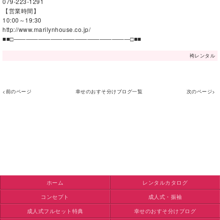
079-223-1291
【営業時間】
10:00～19:30
http://www.marilynhouse.co.jp/
■■□―――――――――――――――――――□■■
袴レンタル
<前のページ
幸せのおすそ分けブログ一覧
次のページ>
ホーム
レンタルカタログ
コンセプト
成人式・振袖
成人式フルセット特典
幸せのおすそ分けブログ