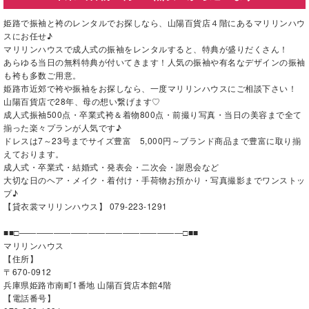
姫路で振袖と袴のレンタルでお探しなら、山陽百貨店４階にあるマリリンハウ
スにお任せ♪
マリリンハウスで成人式の振袖をレンタルすると、特典が盛りだくさん！
あらゆる当日の無料特典が付いてきます！人気の振袖や有名なデザインの振袖
も袴も多数ご用意。
姫路市近郊で袴や振袖をお探しなら、一度マリリンハウスにご相談下さい！
山陽百貨店で28年、母の想い繋げます♡
成人式振袖500点・卒業式袴＆着物800点・前撮り写真・当日の美容まで全て
揃った楽々プランが人気です♪
ドレスは7～23号までサイズ豊富 5,000円～ブランド商品まで豊富に取り揃
えております。
成人式・卒業式・結婚式・発表会・二次会・謝恩会など
大切な日のヘア・メイク・着付け・手荷物お預かり・写真撮影までワンストッ
プ♪
【貸衣裳マリリンハウス】 079-223-1291
■■□―――――――――――――――――――□■■
マリリンハウス
【住所】
〒670-0912
兵庫県姫路市南町1番地 山陽百貨店本館4階
【電話番号】