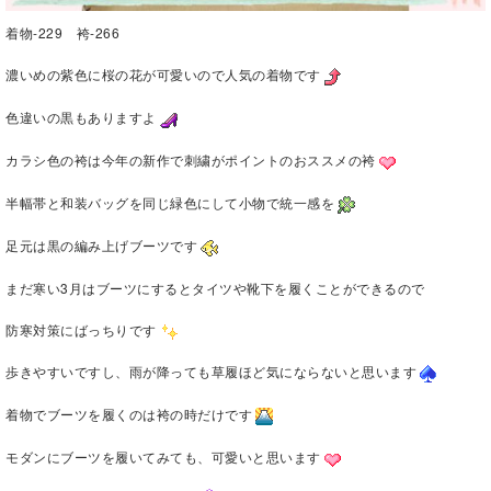
着物-229 袴-266
濃いめの紫色に桜の花が可愛いので人気の着物です
色違いの黒もありますよ
カラシ色の袴は今年の新作で刺繍がポイントのおススメの袴
半幅帯と和装バッグを同じ緑色にして小物で統一感を
足元は黒の編み上げブーツです
まだ寒い3月はブーツにするとタイツや靴下を履くことができるので
防寒対策にばっちりです
歩きやすいですし、雨が降っても草履ほど気にならないと思います
着物でブーツを履くのは袴の時だけです
モダンにブーツを履いてみても、可愛いと思います