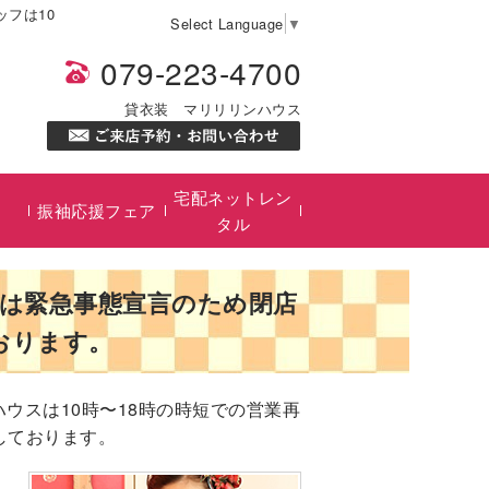
フは10
Select Language
▼
079-223-4700
貸衣装 マリリリンハウス
宅配ネットレン
振袖応援フェア
タル
日は緊急事態宣言のため閉店
おります。
ハウスは10時〜18時の時短での営業再
しております。