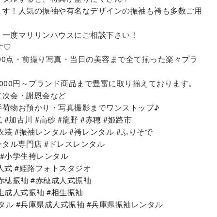
ます！人気の振袖や有名なデザインの振袖も袴も多数ご用
、一度マリリンハウスにご相談下さい！
す♡
800点・前撮り写真・当日の美容まで全て揃った楽々プラ
,000円～ブランド商品まで豊富に取り揃えております。
二次会・謝恩会など
手荷物お預かり・写真撮影までワンストップ♪
 #加古川 #高砂 #龍野 #赤穂 #姫路市
衣装 #振袖レンタル #袴レンタル #ふりそで
レンタル専門店 #ドレスレンタル
 #小学生袴レンタル
人式 #姫路フォトスタジオ
赤穂振袖 #赤穂成人式振袖
生成人式振袖 #相生振袖
タル #兵庫県成人式振袖 #兵庫県振袖レンタル