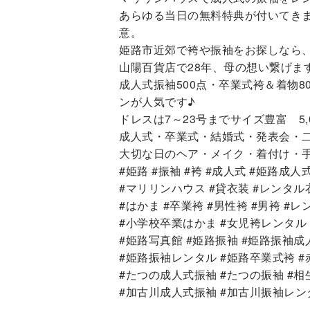
あらゆる当日の無料特典が付いてき
意。
姫路市近郊で袴や振袖をお探しなら
山陽百貨店で28年、母の想い繋げま
成人式振袖500点・卒業式袴＆着物
ンが人気です♪
ドレスは7～23号までサイズ豊富 5
成人式・卒業式・結婚式・発表会・
大切な日のヘア・メイク・着付け・
#姫路 #振袖 #袴 #成人式 #姫路成人式
#マリリンハウス #貸衣装 #レンタル
#はかま #卒業袴 #男性袴 #男袴 #
#小学校卒業はかま #女児袴レンタル
#姫路写真館 #姫路振袖 #姫路振袖成
#姫路振袖レンタル #姫路卒業式袴 #
#たつの成人式振袖 #たつの振袖 #相
#加古川成人式振袖 #加古川振袖レン