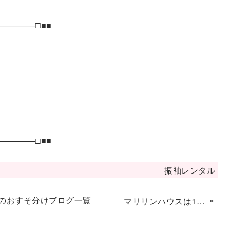
――――□■■
――――□■■
振袖レンタル
のおすそ分けブログ一覧
»
マリリンハウスは10時〜18時の時短での営業再開となりました。土日は緊急事態宣言のため閉店しておりますが、スタッフは10～18時まで常駐しております。