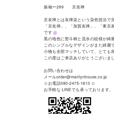
振袖ー299 京友禅
京友禅とは友禅染という染色技法で
「京友禅」、「加賀友禅」、「東京
です
黒の地色に熨斗柄と流水の紋様が綺
このシンプルなデザインがまた綺麗
小物も全部マッチしていて、とても
この度はご来店ありがとうございま
お問い合わせは
メールorder@marilynhouse.co.jp
☆お電話080-2475-1813 ☆
お手軽な LINEでも承っております