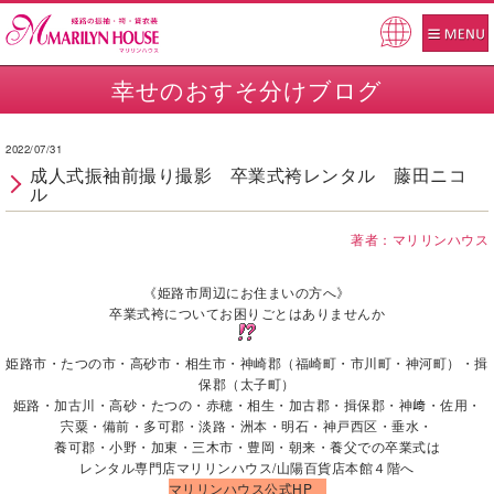
Pow
ered
幸せのおすそ分けブログ
by
2022/07/31
成人式振袖前撮り撮影 卒業式袴レンタル 藤田ニコ
ル
著者：マリリンハウス
《姫路市周辺にお住まいの方へ》
卒業式袴についてお困りごとはありませんか
姫路市・たつの市・高砂市・相生市・神崎郡（福崎町・市川町・神河町）・揖
保郡（太子町）
姫路・加古川・高砂・たつの・赤穂・相生・加古郡・揖保郡・神﨑・佐用・
宍粟・備前・多可郡・淡路・洲本・明石・神戸西区・垂水・
養可郡・小野・加東・三木市・豊岡・朝来・養父での卒業式は
レンタル専門店マリリンハウス/山陽百貨店本館４階へ
マリリンハウス公式HP