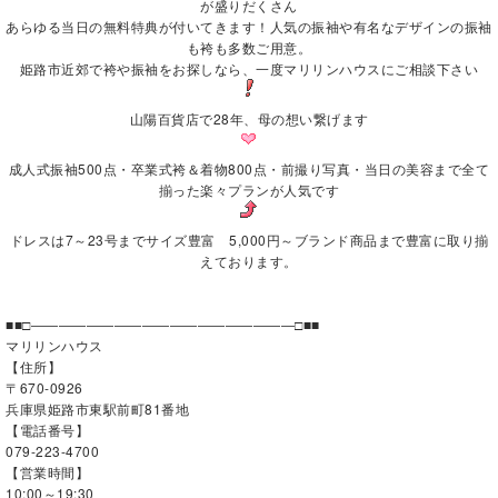
が盛りだくさん
あらゆる当日の無料特典が付いてきます！人気の振袖や有名なデザインの振袖
も袴も多数ご用意。
姫路市近郊で袴や振袖をお探しなら、一度マリリンハウスにご相談下さい
山陽百貨店で28年、母の想い繋げます
成人式振袖500点・卒業式袴＆着物800点・前撮り写真・当日の美容まで全て
揃った楽々プランが人気です
ドレスは7～23号までサイズ豊富 5,000円～ブランド商品まで豊富に取り揃
えております。
■■□―――――――――――――――――――□■■
マリリンハウス
【住所】
〒670-0926
兵庫県姫路市東駅前町81番地
【電話番号】
079-223-4700
【営業時間】
10:00～19:30