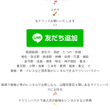
コチラ
をクリックお願いいたします
姫路姫路・加古川・高砂・たつの・赤穂・
相生・加古郡・揖保郡・神﨑・佐用・宍粟・備前
・多可郡・淡路・洲本・明石・神戸西区・垂水・
養可郡・小野・加東・三木市・豊岡・朝来・養父・で゙
振袖
・袴・ドレスなど貸衣装がレンタルできるマリリンハウスへ
姫路で振袖と袴のレンタルでお探しなら、山陽百貨店４階にあるマリリンハウ
スにお任せ
マリリンハウスで成人式の振袖をレンタルすると特典