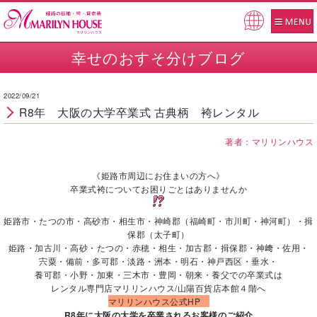
Pow
ered
幸せのおすそ分けブログ
by
2022/09/21
R8年 大阪の大学卒業式 古典柄 袴レンタル
著者：マリリンハウス
《姫路市周辺にお住まいの方へ》
卒業式袴についてお困りごとはありませんか
姫路市・たつの市・高砂市・相生市・神崎郡（福崎町・市川町・神河町）・揖
保郡（太子町）
姫路・加古川・高砂・たつの・赤穂・相生・加古郡・揖保郡・神﨑・佐用・
宍粟・備前・多可郡・淡路・洲本・明石・神戸西区・垂水・
養可郡・小野・加東・三木市・豊岡・朝来・養父での卒業式は
レンタル専門店マリリンハウス/山陽百貨店本館４階へ
マリリンハウス公式HP
R8年に大阪の大学を卒業されるお客様のご紹介