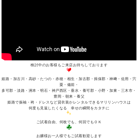
検討中のお客様もご来店お待ちしております
姫路・加古川・高砂・たつの・赤穂・相生・加古郡・揖保郡・神﨑・佐用・宍
粟・備前・
多可郡・淡路・洲本・明石・神戸西区・垂水・養可郡・小野・加東・三木市・
豊岡・朝来・養父
姫路で振袖・袴・ドレスなど貸衣装かレンタルできるマリリンハウスは
何度も見返したくなる 幸せの瞬間をカタチに
ご試着自由、何枚でも、何回でもＯＫ
お嬢様お一人様でもご試着歓迎します