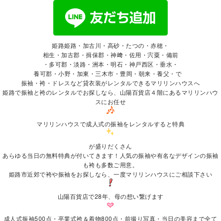
姫路姫路・加古川・高砂・たつの・赤穂・
相生・加古郡・揖保郡・神﨑・佐用・宍粟・備前
・多可郡・淡路・洲本・明石・神戸西区・垂水・
養可郡・小野・加東・三木市・豊岡・朝来・養父・で゙
振袖
・袴・ドレスなど貸衣装がレンタルできるマリリンハウスへ
姫路で振袖と袴のレンタルでお探しなら、山陽百貨店４階にあるマリリンハウ
スにお任せ
マリリンハウスで成人式の振袖をレンタルすると特典
が盛りだくさん
あらゆる当日の無料特典が付いてきます！人気の振袖や有名なデザインの振袖
も袴も多数ご用意。
姫路市近郊で袴や振袖をお探しなら、一度マリリンハウスにご相談下さい
山陽百貨店で28年、母の想い繋げます
成人式振袖500点・卒業式袴＆着物800点・前撮り写真・当日の美容まで全て