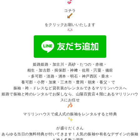
コチラ
をクリックお願いいたします
姫路姫路・加古川・高砂・たつの・赤穂・
相生・加古郡・揖保郡・神﨑・佐用・宍粟・備前
・多可郡・淡路・洲本・明石・神戸西区・垂水・
養可郡・小野・加東・三木市・豊岡・朝来・養父・で゙
振袖
・袴・ドレスなど貸衣装がレンタルできるマリリンハウスへ
姫路で振袖と袴のレンタルでお探しなら、山陽百貨店４階にあるマリリンハウ
スにお任せ
マリリンハウスで成人式の振袖をレンタルすると特典
が盛りだくさん
あらゆる当日の無料特典が付いてきます！人気の振袖や有名なデザインの振袖
も袴も多数ご用意。