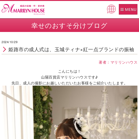
Pow
ered
幸せのおすそ分けブログ
by
2024/10/29
姫路市の成人式は、玉城ティナ×紅一点ブランドの振袖
著者：マリリンハウス
こんにちは！
山陽百貨店マリリンハウスです♪
先日、成人の撮影にお越しいただいたお客様をご紹介いたします。