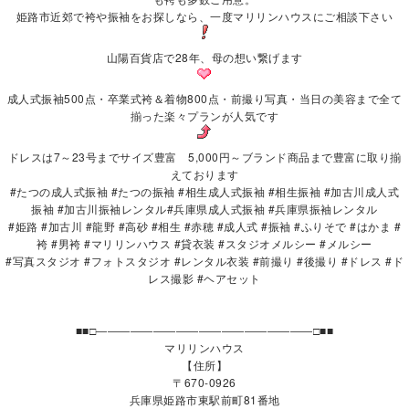
姫路市近郊で袴や振袖をお探しなら、一度マリリンハウスにご相談下さい
山陽百貨店で28年、母の想い繋げます
成人式振袖500点・卒業式袴＆着物800点・前撮り写真・当日の美容まで全て
揃った楽々プランが人気です
ドレスは7～23号までサイズ豊富 5,000円～ブランド商品まで豊富に取り揃
えております
#たつの成人式振袖 #たつの振袖 #相生成人式振袖 #相生振袖 #加古川成人式
振袖 #加古川振袖レンタル#兵庫県成人式振袖 #兵庫県振袖レンタル
#姫路 #加古川 #龍野 #高砂 #相生 #赤穂 #成人式 #振袖 #ふりそで #はかま #
袴 #男袴 #マリリンハウス #貸衣装 #スタジオメルシー #メルシー
#写真スタジオ #フォトスタジオ #レンタル衣装 #前撮り #後撮り #ドレス #ド
レス撮影 #ヘアセット
■■□―――――――――――――――――――□■■
マリリンハウス
【住所】
〒670-0926
兵庫県姫路市東駅前町81番地