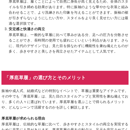
厚底草履は、履くことによって自然に身長が高く見えるため、全体のスタ
イルを引き締める効果があります。特に振袖のような華やかな衣装と組み
合わせることで、より洗練された印象を与えることができます。振袖の裾
が引きずらないようにしたい方や、スタイルをより良く見せたい方には最
適な選択肢です。
安定感と快適さの両立
厚底草履は、一般的な草履に比べて厚みがある分、足への圧力を分散させ
ることができ、長時間の使用でも疲れにくいという利点があります。さら
に、現代のデザインでは、見た目を損なわずに機能性を兼ね備えたものが
多く、歩きやすさと美しさを両立させたアイテムとして人気です。
「厚底草履」の選び方とそのメリット
振袖や成人式、結婚式などの特別なイベントで、草履は重要なアイテムです。
その中でも「厚底草履」は、見た目のスタイルアップと実用性を兼ね備えてお
り、多くの人々に選ばれています。厚底草履を選ぶことで得られるメリット
や、どんなシーンで活躍するのかを詳しく解説します。
厚底草履が求められる理由
厚底草履は、伝統的な草履に比べて、歩きやすさとスタイルの両立を実現する
ために非常に人気があります。厚底草履の最大の利点は、足元を安定させてく