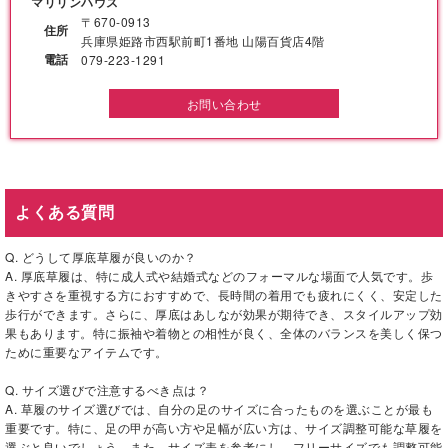
マリリンハウス
〒670-0913
住所
兵庫県姫路市西駅前町1番地 山陽百貨店4階
電話
079-223-1291
お問い合わせ
よくある質問
Q. どうして厚底草履が良いのか？
A. 厚底草履は、特に成人式や結婚式などのフォーマルな場面で人気です。歩
きやすさを重視する方におすすめで、長時間の着用でも疲れにくく、安定した
歩行ができます。さらに、厚底はあしなが効果が期待でき、スタイルアップ効
果もあります。特に振袖や着物との相性が良く、全体のバランスを美しく保つ
ために重要なアイテムです。
Q. サイズ選びで注意するべき点は？
A. 草履のサイズ選びでは、自分の足のサイズに合ったものを選ぶことが最も
重要です。特に、足の甲が高い方や足幅が広い方は、サイズ調整可能な草履を
選ぶと良いでしょう。また、サイズ表を参考にし、フリーサイズでも調整可能