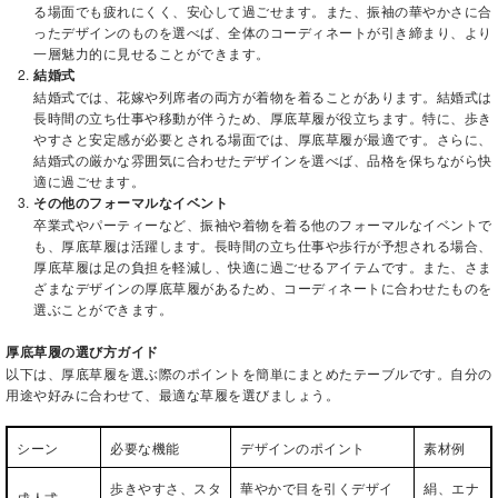
る場面でも疲れにくく、安心して過ごせます。また、振袖の華やかさに合
ったデザインのものを選べば、全体のコーディネートが引き締まり、より
一層魅力的に見せることができます。
結婚式
結婚式では、花嫁や列席者の両方が着物を着ることがあります。結婚式は
長時間の立ち仕事や移動が伴うため、厚底草履が役立ちます。特に、歩き
やすさと安定感が必要とされる場面では、厚底草履が最適です。さらに、
結婚式の厳かな雰囲気に合わせたデザインを選べば、品格を保ちながら快
適に過ごせます。
その他のフォーマルなイベント
卒業式やパーティーなど、振袖や着物を着る他のフォーマルなイベントで
も、厚底草履は活躍します。長時間の立ち仕事や歩行が予想される場合、
厚底草履は足の負担を軽減し、快適に過ごせるアイテムです。また、さま
ざまなデザインの厚底草履があるため、コーディネートに合わせたものを
選ぶことができます。
厚底草履の選び方ガイド
以下は、厚底草履を選ぶ際のポイントを簡単にまとめたテーブルです。自分の
用途や好みに合わせて、最適な草履を選びましょう。
シーン
必要な機能
デザインのポイント
素材例
歩きやすさ、スタ
華やかで目を引くデザイ
絹、エナ
成人式