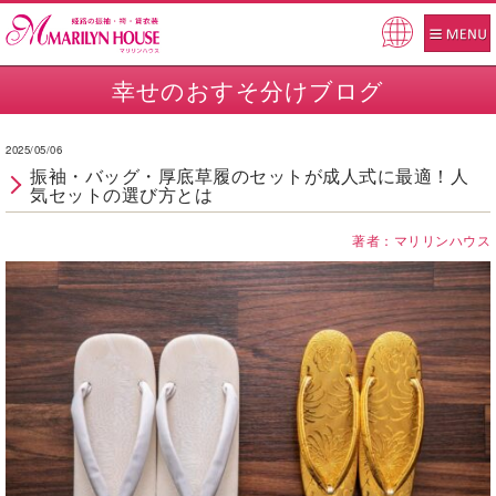
Pow
ered
幸せのおすそ分けブログ
by
2025/05/06
振袖・バッグ・厚底草履のセットが成人式に最適！人
気セットの選び方とは
著者：マリリンハウス