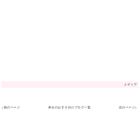
メディア
<前のページ
幸せのおすそ分けブログ一覧
次のページ>