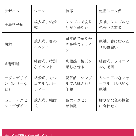
デザイン
シーン
特徴
使用シーン例
成人式、結婚
シンプルであり
振袖、シンプルな
千鳥格子柄
式
ながら華やか
色合いの衣装
日本的で華やか
成人式、春の
振袖、春にぴった
桜柄
さを持つデザイ
イベント
りの色合い
ン
結婚式、特別
高級感、格式を
結婚式、フォーマ
金彩刺繍
なイベント
感じさせる
ルな場面
モダンデザイ
結婚式、カジ
現代的、シンプ
カジュアルなフォ
ン（レザーな
ュアルなパー
ルで洗練された
ーマル、現代的な
ど）
ティー
印象
振袖
カラーアクセ
成人式、結婚
色のアクセント
鮮やかな色の振袖
ントデザイン
式
が特徴
に合わせて