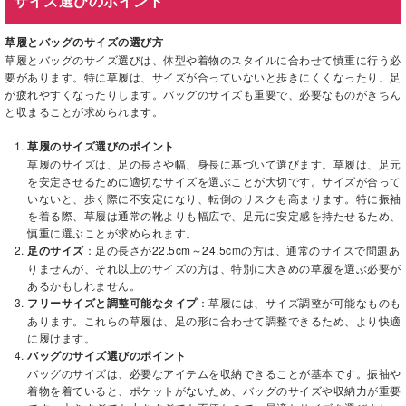
サイズ選びのポイント
草履とバッグのサイズの選び方
草履とバッグのサイズ選びは、体型や着物のスタイルに合わせて慎重に行う必
要があります。特に草履は、サイズが合っていないと歩きにくくなったり、足
が疲れやすくなったりします。バッグのサイズも重要で、必要なものがきちん
と収まることが求められます。
草履のサイズ選びのポイント
草履のサイズは、足の長さや幅、身長に基づいて選びます。草履は、足元
を安定させるために適切なサイズを選ぶことが大切です。サイズが合って
いないと、歩く際に不安定になり、転倒のリスクも高まります。特に振袖
を着る際、草履は通常の靴よりも幅広で、足元に安定感を持たせるため、
慎重に選ぶことが求められます。
足のサイズ
：足の長さが22.5cm～24.5cmの方は、通常のサイズで問題あ
りませんが、それ以上のサイズの方は、特別に大きめの草履を選ぶ必要が
あるかもしれません。
フリーサイズと調整可能なタイプ
：草履には、サイズ調整が可能なものも
あります。これらの草履は、足の形に合わせて調整できるため、より快適
に履けます。
バッグのサイズ選びのポイント
バッグのサイズは、必要なアイテムを収納できることが基本です。振袖や
着物を着ていると、ポケットがないため、バッグのサイズや収納力が重要