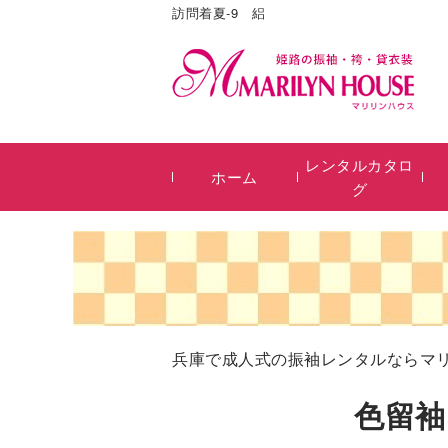
訪問着夏-9 絽
レンタルカタロ
ホーム
グ
兵庫で成人式の振袖レンタルならマ
色留袖