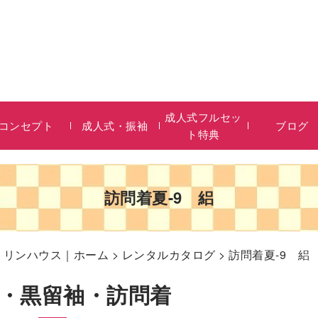
成人式フルセッ
コンセプト
成人式・振袖
ブログ
ト特典
訪問着夏-9 絽
リリンハウス｜ホーム
>
レンタルカタログ
> 訪問着夏-9 絽
・黒留袖・訪問着