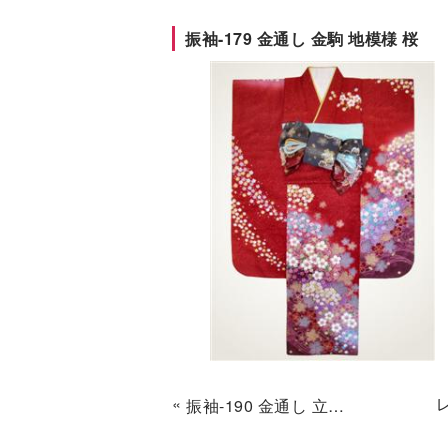
振袖-179 金通し 金駒 地模様 桜
«
振袖-190 金通し 立湧地模様