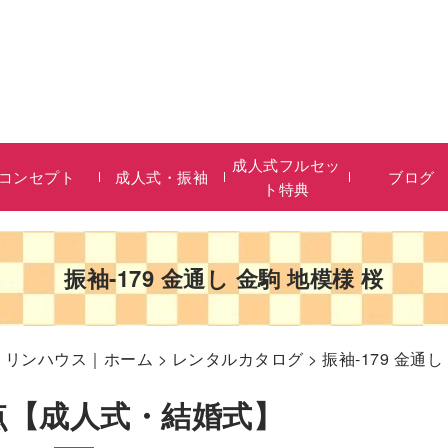
成人式フルセッ
コンセプト
成人式・振袖
ブログ
ト特典
振袖-179 金通し 金駒 地模様 桜
リリンハウス｜ホーム
>
レンタルカタログ
> 振袖-179 金通し
0点【成人式・結婚式】