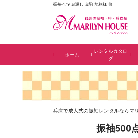
振袖-179 金通し 金駒 地模様 桜
レンタルカタロ
ホーム
グ
兵庫で成人式の振袖レンタルならマ
振袖50