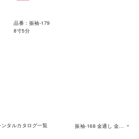
品番：振袖-179
8寸5分
レンタルカタログ一覧
»
振袖-168 金通し 金駒 桜