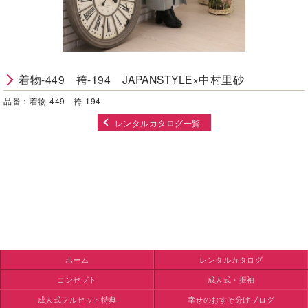
着物-449 袴-194 JAPANSTYLE×中村里砂
品番：着物-449 袴-194
レンタルカタログ一覧
ホーム
レンタルカタログ
コンセプト
成人式・振袖
成人式フルセット特典
幸せのおすそ分けブログ