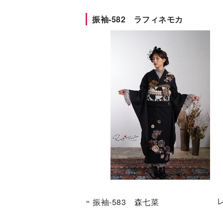
振袖-582 ラフィネモカ
«
振袖-583 森七菜