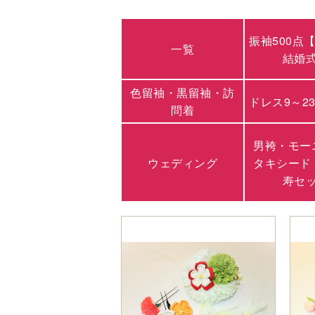
振袖500点
一覧
結婚
色留袖・黒留袖・訪
ドレス9～2
問着
男袴・モー
ウェディング
タキシード
寿セ