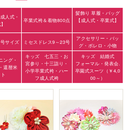
髪飾り 草履・バッグ
【成人式・
卒業式袴＆着物800点
【成人式・卒業式】
式】
アクセサリー・バッ
3号サイズ
ミセスドレス9～23号
グ・ボレロ・小物
キッズ 七五三・お
キッズ 結婚式
ニング・
宮参り・十三詣り・
フォーマル・発表会.
・還暦米
小学卒業式袴・ハー
卒園式スーツ（￥4,0
ット
フ成人式袴
00～）