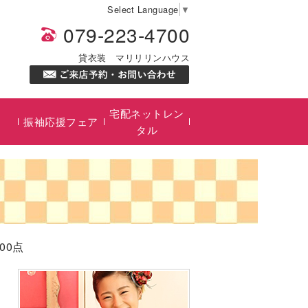
Select Language
▼
079-223-4700
貸衣装 マリリリンハウス
宅配ネットレン
振袖応援フェア
タル
00点