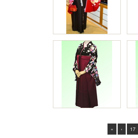
«
‹
17