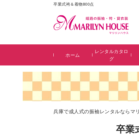
卒業式袴＆着物800点
レンタルカタロ
ホーム
グ
兵庫で成人式の振袖レンタルならマ
卒業