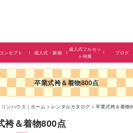
成人式フルセッ
コンセプト
成人式・振袖
ブログ
ト特典
卒業式袴＆着物800点
リリンハウス｜ホーム
>
レンタルカタログ
> 卒業式袴＆着物8
式袴＆着物800点