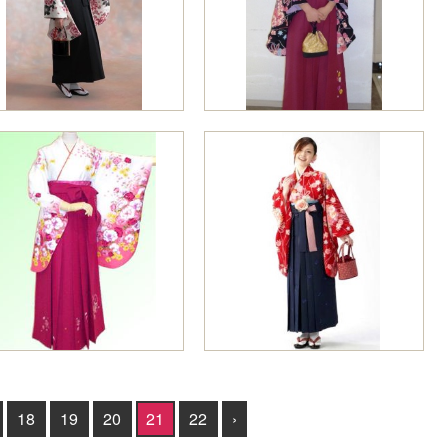
18
19
20
21
22
›