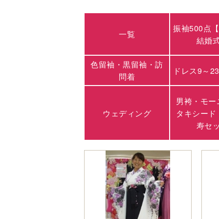
振袖500点
一覧
結婚
色留袖・黒留袖・訪
ドレス9～2
問着
男袴・モー
ウェディング
タキシード
寿セ