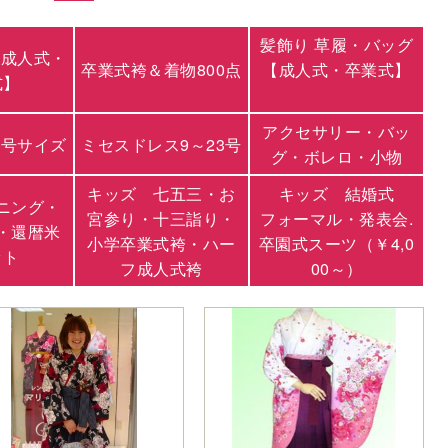
髪飾り 草履・バッグ
【成人式・
卒業式袴＆着物800点
【成人式・卒業式】
式】
アクセサリー・バッ
3号サイズ
ミセスドレス9～23号
グ・ボレロ・小物
キッズ 七五三・お
キッズ 結婚式
ニング・
宮参り・十三詣り・
フォーマル・発表会.
・還暦米
小学卒業式袴・ハー
卒園式スーツ（￥4,0
ット
フ成人式袴
00～）