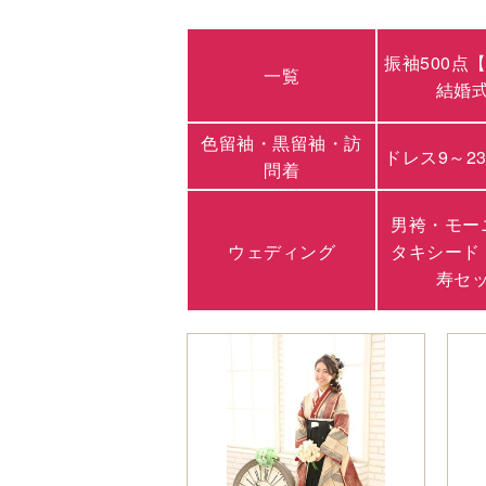
振袖500点
一覧
結婚
色留袖・黒留袖・訪
ドレス9～2
問着
男袴・モー
ウェディング
タキシード
寿セ