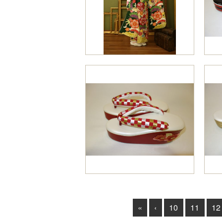
«
‹
10
11
12