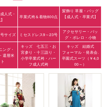
髪飾り 草履・バッグ
【成人式・
卒業式袴＆着物800点
【成人式・卒業式】
式】
アクセサリー・バッ
3号サイズ
ミセスドレス9～23号
グ・ボレロ・小物
キッズ 七五三・お
キッズ 結婚式
ニング・
宮参り・十三詣り・
フォーマル・発表会.
・還暦米
小学卒業式袴・ハー
卒園式スーツ（￥4,0
ット
フ成人式袴
00～）