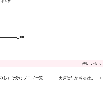
館4階
――――□■■
袴レンタル
のおすそ分けブログ一覧
»
大原簿記情報法律専門学校の卒業式袴レンタル♬