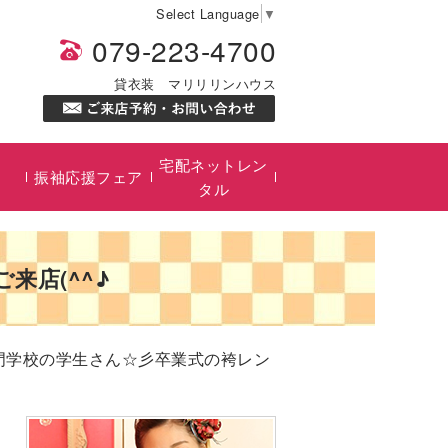
Select Language
▼
079-223-4700
貸衣装 マリリリンハウス
宅配ネットレン
振袖応援フェア
タル
来店(^^♪
専門学校の学生さん☆彡卒業式の袴レン