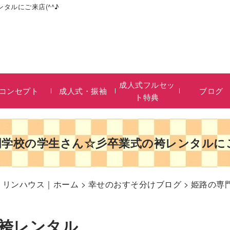
タルにご来店(^^♪
成人式フルセッ
コンセプト
成人式・振袖
ブログ
ト特典
学校の学生さん☆彡卒業式の袴レンタルにご
リリンハウス｜ホーム
>
幸せのおすそ分けブログ
> 姫路の
袴レンタル