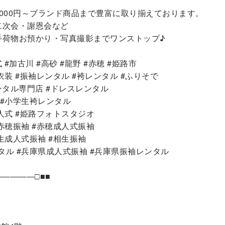
,000円～ブランド商品まで豊富に取り揃えております。
二次会・謝恩会など
手荷物お預かり・写真撮影までワンストップ♪
 #加古川 #高砂 #龍野 #赤穂 #姫路市
衣装 #振袖レンタル #袴レンタル #ふりそで
レンタル専門店 #ドレスレンタル
 #小学生袴レンタル
人式 #姫路フォトスタジオ
赤穂振袖 #赤穂成人式振袖
生成人式振袖 #相生振袖
タル #兵庫県成人式振袖 #兵庫県振袖レンタル
――――□■■