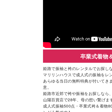
卒業式着物＆
姫路で振袖と袴のレンタルでお探し
マリリンハウスで成人式の振袖をレ
あらゆる当日の無料特典が付いてき
意。
姫路市近郊で袴や振袖をお探しなら
山陽百貨店で28年、母の想い繋げま
成人式振袖500点・卒業式袴＆着物