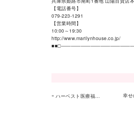
兵庫県姫路市南町1番地 山陽百貨店本
【電話番号】
079-223-1291
【営業時間】
10:00～19:30
http://www.marilynhouse.co.jp/
■■□―――――――――――――――
«
幸せ
ハーベスト医療福祉専門学校の学生さん♪卒業式袴レンタル♬