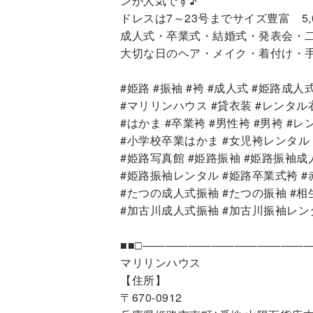
ンが人気です♪
ドレスは7～23号までサイズ豊富 5
成人式・卒業式・結婚式・発表会・
大切な日のヘア・メイク・着付け・
#姫路 #振袖 #袴 #成人式 #姫路成人式
#マリリンハウス #貸衣装 #レンタル
#はかま #卒業袴 #男性袴 #男袴 #
#小学校卒業はかま #女児袴レンタル
#姫路写真館 #姫路振袖 #姫路振袖成
#姫路振袖レンタル #姫路卒業式袴 #
#たつの成人式振袖 #たつの振袖 #相
#加古川成人式振袖 #加古川振袖レン
■■□―――――――――――――――
マリリンハウス
【住所】
〒670-0912