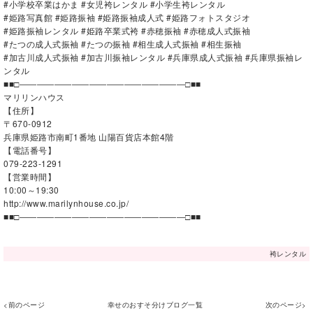
#小学校卒業はかま #女児袴レンタル #小学生袴レンタル
#姫路写真館 #姫路振袖 #姫路振袖成人式 #姫路フォトスタジオ
#姫路振袖レンタル #姫路卒業式袴 #赤穂振袖 #赤穂成人式振袖
#たつの成人式振袖 #たつの振袖 #相生成人式振袖 #相生振袖
#加古川成人式振袖 #加古川振袖レンタル #兵庫県成人式振袖 #兵庫県振袖レ
ンタル
■■□―――――――――――――――――――□■■
マリリンハウス
【住所】
〒670-0912
兵庫県姫路市南町1番地 山陽百貨店本館4階
【電話番号】
079-223-1291
【営業時間】
10:00～19:30
http://www.marilynhouse.co.jp/
■■□―――――――――――――――――――□■■
袴レンタル
<前のページ
幸せのおすそ分けブログ一覧
次のページ>