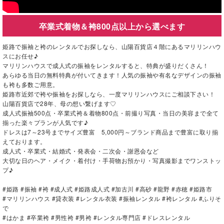
卒業式着物＆袴800点以上から選べます
姫路で振袖と袴のレンタルでお探しなら、山陽百貨店４階にあるマリリンハウ
スにお任せ♪
マリリンハウスで成人式の振袖をレンタルすると、特典が盛りだくさん！
あらゆる当日の無料特典が付いてきます！人気の振袖や有名なデザインの振袖
も袴も多数ご用意。
姫路市近郊で袴や振袖をお探しなら、一度マリリンハウスにご相談下さい！
山陽百貨店で28年、母の想い繋げます♡
成人式振袖500点・卒業式袴＆着物800点・前撮り写真・当日の美容まで全て
揃った楽々プランが人気です♪
ドレスは7～23号までサイズ豊富 5,000円～ブランド商品まで豊富に取り揃
えております。
成人式・卒業式・結婚式・発表会・二次会・謝恩会など
大切な日のヘア・メイク・着付け・手荷物お預かり・写真撮影までワンストッ
プ♪
#姫路 #振袖 #袴 #成人式 #姫路成人式 #加古川 #高砂 #龍野 #赤穂 #姫路市
#マリリンハウス #貸衣装 #レンタル衣装 #振袖レンタル #袴レンタル #ふりそ
で
#はかま #卒業袴 #男性袴 #男袴 #レンタル専門店 #ドレスレンタル