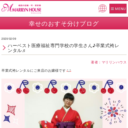
Pow
ered
幸せのおすそ分けブログ
by
2020/02/09
ハーベスト医療福祉専門学校の学生さん♪卒業式袴レ
ンタル♬
著者：マリリンハウス
卒業式袴レンタルにご来店のお嬢様です