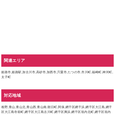
関連エリア
姫路市
,
姫路駅
,
加古川市
,
高砂市
,
加西市
,
宍粟市
,
たつの市
,
市川町
,
福崎町
,
神河町
,
太子町
対応地域
相野,青山,青山北,青山西,青山南,朝日町,阿保,網干区網干浜,網干区大江島,網干
区大江島寺前町,網干区大江島古川町,網干区興浜,網干区垣内北町,網干区垣内