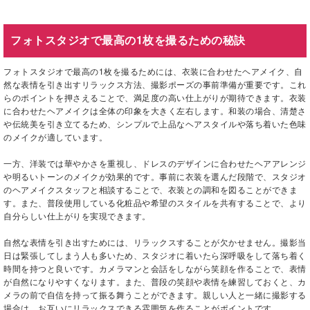
フォトスタジオで最高の1枚を撮るための秘訣
フォトスタジオで最高の1枚を撮るためには、衣装に合わせたヘアメイク、自
然な表情を引き出すリラックス方法、撮影ポーズの事前準備が重要です。これ
らのポイントを押さえることで、満足度の高い仕上がりが期待できます。衣装
に合わせたヘアメイクは全体の印象を大きく左右します。和装の場合、清楚さ
や伝統美を引き立てるため、シンプルで上品なヘアスタイルや落ち着いた色味
のメイクが適しています。
一方、洋装では華やかさを重視し、ドレスのデザインに合わせたヘアアレンジ
や明るいトーンのメイクが効果的です。事前に衣装を選んだ段階で、スタジオ
のヘアメイクスタッフと相談することで、衣装との調和を図ることができま
す。また、普段使用している化粧品や希望のスタイルを共有することで、より
自分らしい仕上がりを実現できます。
自然な表情を引き出すためには、リラックスすることが欠かせません。撮影当
日は緊張してしまう人も多いため、スタジオに着いたら深呼吸をして落ち着く
時間を持つと良いです。カメラマンと会話をしながら笑顔を作ることで、表情
が自然になりやすくなります。また、普段の笑顔や表情を練習しておくと、カ
メラの前で自信を持って振る舞うことができます。親しい人と一緒に撮影する
場合は、お互いにリラックスできる雰囲気を作ることがポイントです。