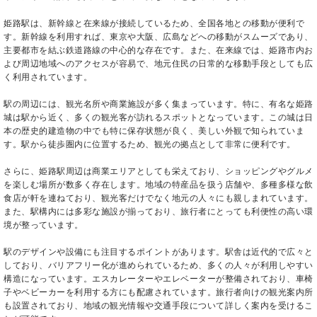
姫路駅は、新幹線と在来線が接続しているため、全国各地との移動が便利で
す。新幹線を利用すれば、東京や大阪、広島などへの移動がスムーズであり、
主要都市を結ぶ鉄道路線の中心的な存在です。また、在来線では、姫路市内お
よび周辺地域へのアクセスが容易で、地元住民の日常的な移動手段としても広
く利用されています。
駅の周辺には、観光名所や商業施設が多く集まっています。特に、有名な姫路
城は駅から近く、多くの観光客が訪れるスポットとなっています。この城は日
本の歴史的建造物の中でも特に保存状態が良く、美しい外観で知られていま
す。駅から徒歩圏内に位置するため、観光の拠点として非常に便利です。
さらに、姫路駅周辺は商業エリアとしても栄えており、ショッピングやグルメ
を楽しむ場所が数多く存在します。地域の特産品を扱う店舗や、多種多様な飲
食店が軒を連ねており、観光客だけでなく地元の人々にも親しまれています。
また、駅構内には多彩な施設が揃っており、旅行者にとっても利便性の高い環
境が整っています。
駅のデザインや設備にも注目するポイントがあります。駅舎は近代的で広々と
しており、バリアフリー化が進められているため、多くの人々が利用しやすい
構造になっています。エスカレーターやエレベーターが整備されており、車椅
子やベビーカーを利用する方にも配慮されています。旅行者向けの観光案内所
も設置されており、地域の観光情報や交通手段について詳しく案内を受けるこ