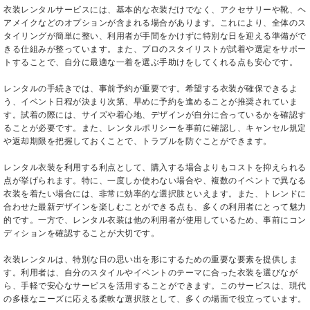
衣装レンタルサービスには、基本的な衣装だけでなく、アクセサリーや靴、ヘ
アメイクなどのオプションが含まれる場合があります。これにより、全体のス
タイリングが簡単に整い、利用者が手間をかけずに特別な日を迎える準備がで
きる仕組みが整っています。また、プロのスタイリストが試着や選定をサポー
トすることで、自分に最適な一着を選ぶ手助けをしてくれる点も安心です。
レンタルの手続きでは、事前予約が重要です。希望する衣装が確保できるよ
う、イベント日程が決まり次第、早めに予約を進めることが推奨されていま
す。試着の際には、サイズや着心地、デザインが自分に合っているかを確認す
ることが必要です。また、レンタルポリシーを事前に確認し、キャンセル規定
や返却期限を把握しておくことで、トラブルを防ぐことができます。
レンタル衣装を利用する利点として、購入する場合よりもコストを抑えられる
点が挙げられます。特に、一度しか使わない場合や、複数のイベントで異なる
衣装を着たい場合には、非常に効率的な選択肢といえます。また、トレンドに
合わせた最新デザインを楽しむことができる点も、多くの利用者にとって魅力
的です。一方で、レンタル衣装は他の利用者が使用しているため、事前にコン
ディションを確認することが大切です。
衣装レンタルは、特別な日の思い出を形にするための重要な要素を提供しま
す。利用者は、自分のスタイルやイベントのテーマに合った衣装を選びなが
ら、手軽で安心なサービスを活用することができます。このサービスは、現代
の多様なニーズに応える柔軟な選択肢として、多くの場面で役立っています。