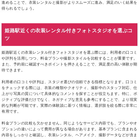
進めることで、衣装レンタルと撮影がよりスムーズに進み、満足のいく結果を
得られるでしょう。
姫路駅近くの衣装レンタル付きフォトスタジオを選ぶコ
ツ
姫路駅近くの衣装レンタル付きフォトスタジオを選ぶ際には、利用者の口コミ
や評判を活用しつつ、料金プランや撮影スタイルを比較することが重要です。
また、予約前に確認すべきポイントを押さえることで、満足度の高い体験が期
待できます。
利用者の口コミや評判は、スタジオ選びの信頼できる指標となります。口コミ
をチェックする際には、衣装の種類やクオリティ、撮影中のスタッフ対応、仕
上がり写真の質について具体的なコメントを探すことが役立ちます。特に、ポ
ジティブな評価だけでなく、ネガティブな意見も参考にすることで、より現実
的な判断が可能です。実際の体験談に基づく情報は、選択肢を絞る際に非常に
有用です。
料金プランの比較も欠かせません。同じようなサービス内容でも、プランやオ
プションの違いによって費用が異なる場合があります。基本プランに含まれる
内容をしっかりと確認し、衣装レンタル、ヘアメイク、撮影データなどが含ま