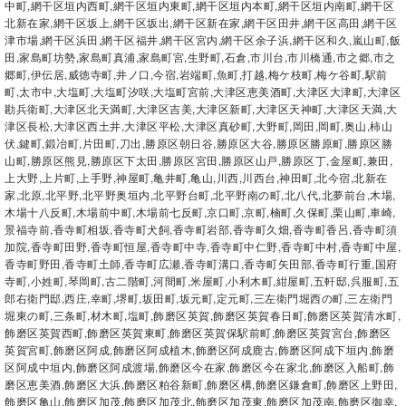
中町,網干区垣内西町,網干区垣内東町,網干区垣内本町,網干区垣内南町,網干区
北新在家,網干区坂上,網干区坂出,網干区新在家,網干区田井,網干区高田,網干区
津市場,網干区浜田,網干区福井,網干区宮内,網干区余子浜,網干区和久,嵐山町,飯
田,家島町坊勢,家島町真浦,家島町宮,生野町,石倉,市川台,市川橋通,市之郷,市之
郷町,伊伝居,威徳寺町,井ノ口,今宿,岩端町,魚町,打越,梅ケ枝町,梅ケ谷町,駅前
町,太市中,大塩町,大塩町汐咲,大塩町宮前,大津区恵美酒町,大津区大津町,大津区
勘兵衛町,大津区北天満町,大津区吉美,大津区新町,大津区天神町,大津区天満,大
津区長松,大津区西土井,大津区平松,大津区真砂町,大野町,岡田,岡町,奥山,柿山
伏,鍵町,鍛冶町,片田町,刀出,勝原区朝日谷,勝原区大谷,勝原区勝原町,勝原区勝
山町,勝原区熊見,勝原区下太田,勝原区宮田,勝原区山戸,勝原区丁,金屋町,兼田,
上大野,上片町,上手野,神屋町,亀井町,亀山,川西,川西台,神田町,北今宿,北新在
家,北原,北平野,北平野奥垣内,北平野台町,北平野南の町,北八代,北夢前台,木場,
木場十八反町,木場前中町,木場前七反町,京口町,京町,楠町,久保町,栗山町,車崎,
景福寺前,香寺町相坂,香寺町犬飼,香寺町岩部,香寺町久畑,香寺町香呂,香寺町須
加院,香寺町田野,香寺町恒屋,香寺町中寺,香寺町中仁野,香寺町中村,香寺町中屋,
香寺町野田,香寺町土師,香寺町広瀬,香寺町溝口,香寺町矢田部,香寺町行重,国府
寺町,小姓町,琴岡町,古二階町,河間町,米屋町,小利木町,紺屋町,五軒邸,呉服町,五
郎右衛門邸,西庄,幸町,堺町,坂田町,坂元町,定元町,三左衛門堀西の町,三左衛門
堀東の町,三条町,材木町,塩町,飾磨区英賀,飾磨区英賀春日町,飾磨区英賀清水町,
飾磨区英賀西町,飾磨区英賀東町,飾磨区英賀保駅前町,飾磨区英賀宮台,飾磨区
英賀宮町,飾磨区阿成,飾磨区阿成植木,飾磨区阿成鹿古,飾磨区阿成下垣内,飾磨
区阿成中垣内,飾磨区阿成渡場,飾磨区今在家,飾磨区今在家北,飾磨区入船町,飾
磨区恵美酒,飾磨区大浜,飾磨区粕谷新町,飾磨区構,飾磨区鎌倉町,飾磨区上野田,
飾磨区亀山,飾磨区加茂,飾磨区加茂北,飾磨区加茂東,飾磨区加茂南,飾磨区御幸,