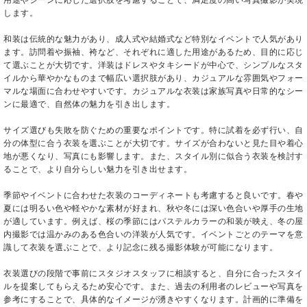
します。
和装は伝統的な魅力があり、成人式や結婚式など特別なイベントで人気があり
ます。訪問着や振袖、袴など、それぞれに適した用途があるため、目的に応じ
て選ぶことが大切です。洋装はドレスやタキシードが中心で、シンプルなスタ
イルから華やかなものまで幅広い選択肢があり、カジュアルな雰囲気やフォー
マルな場面に合わせやすいです。カジュアルな衣装は家族写真や日常的なシー
ンに最適で、自然体の魅力を引き出します。
サイズ選びも失敗を防ぐための重要なポイントです。特に試着を必ず行い、自
分の体型に合う衣装を選ぶことが大切です。サイズが合わないと見た目や着心
地が悪くなり、写真にも影響します。また、スタイル別に似合う衣装を検討す
ることで、より自分らしい魅力を引き出せます。
季節やイベントに合わせた衣装のコーディネートも考慮すると良いです。春や
夏には明るい色や軽やかな素材が好まれ、秋や冬には深い色合いや厚手の生地
が適しています。例えば、桜の季節にはパステルカラーの和装が映え、冬の屋
内撮影では温かみのある色合いの洋装が人気です。イベントごとのテーマを意
識して衣装を選ぶことで、より記念に残る撮影体験が可能になります。
衣装選びの段階で事前にスタジオスタッフに相談すると、自分に合ったスタイ
ルを提案してもらえるため安心です。また、過去の利用者のレビューや写真を
参考にすることで、具体的なイメージが湧きやすくなります。計画的に準備を