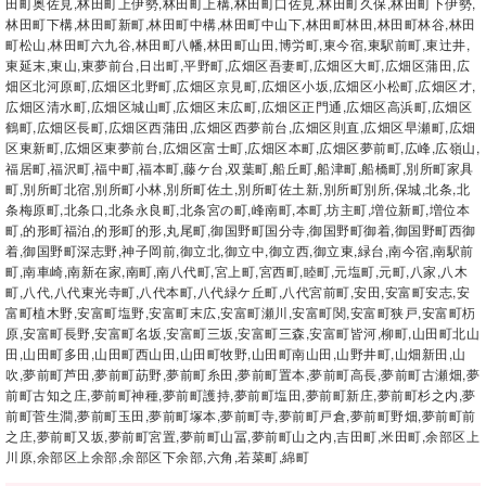
田町奥佐見,林田町上伊勢,林田町上構,林田町口佐見,林田町久保,林田町下伊勢,
林田町下構,林田町新町,林田町中構,林田町中山下,林田町林田,林田町林谷,林田
町松山,林田町六九谷,林田町八幡,林田町山田,博労町,東今宿,東駅前町,東辻井,
東延末,東山,東夢前台,日出町,平野町,広畑区吾妻町,広畑区大町,広畑区蒲田,広
畑区北河原町,広畑区北野町,広畑区京見町,広畑区小坂,広畑区小松町,広畑区才,
広畑区清水町,広畑区城山町,広畑区末広町,広畑区正門通,広畑区高浜町,広畑区
鶴町,広畑区長町,広畑区西蒲田,広畑区西夢前台,広畑区則直,広畑区早瀬町,広畑
区東新町,広畑区東夢前台,広畑区富士町,広畑区本町,広畑区夢前町,広峰,広嶺山,
福居町,福沢町,福中町,福本町,藤ケ台,双葉町,船丘町,船津町,船橋町,別所町家具
町,別所町北宿,別所町小林,別所町佐土,別所町佐土新,別所町別所,保城,北条,北
条梅原町,北条口,北条永良町,北条宮の町,峰南町,本町,坊主町,増位新町,増位本
町,的形町福泊,的形町的形,丸尾町,御国野町国分寺,御国野町御着,御国野町西御
着,御国野町深志野,神子岡前,御立北,御立中,御立西,御立東,緑台,南今宿,南駅前
町,南車崎,南新在家,南町,南八代町,宮上町,宮西町,睦町,元塩町,元町,八家,八木
町,八代,八代東光寺町,八代本町,八代緑ケ丘町,八代宮前町,安田,安富町安志,安
富町植木野,安富町塩野,安富町末広,安富町瀬川,安富町関,安富町狭戸,安富町杤
原,安富町長野,安富町名坂,安富町三坂,安富町三森,安富町皆河,柳町,山田町北山
田,山田町多田,山田町西山田,山田町牧野,山田町南山田,山野井町,山畑新田,山
吹,夢前町芦田,夢前町莇野,夢前町糸田,夢前町置本,夢前町高長,夢前町古瀬畑,夢
前町古知之庄,夢前町神種,夢前町護持,夢前町塩田,夢前町新庄,夢前町杉之内,夢
前町菅生澗,夢前町玉田,夢前町塚本,夢前町寺,夢前町戸倉,夢前町野畑,夢前町前
之庄,夢前町又坂,夢前町宮置,夢前町山冨,夢前町山之内,吉田町,米田町,余部区上
川原,余部区上余部,余部区下余部,六角,若菜町,綿町