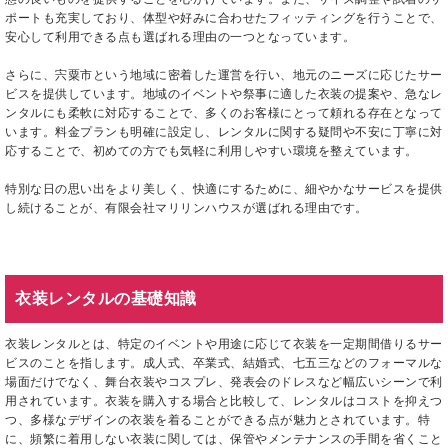
ポートも充実しており、体型や好みに合わせたフィッティングを行うことで、
安心して利用できる点も選ばれる理由の一つとなっています。
さらに、宍粟市という地域に密着した運営を行い、地元のニーズに応じたサー
ビスを提供しています。地域のイベントや祭事に適した衣装の提案や、急なレ
ンタルにも柔軟に対応することで、多くのお客様にとって頼れる存在となって
います。料金プランも明確に設定し、レンタルに関する疑問や不安に丁寧に対
応することで、初めての方でも気軽に利用しやすい環境を整えています。
特別な日の思い出をより美しく、快適にするために、細やかなサービスを提供
し続けることが、有限会社マリリンハウスが選ばれる理由です。
衣装レンタルの基礎知識
衣装レンタルとは、特定のイベントや用途に応じて衣装を一定期間借りるサー
ビスのことを指します。成人式、卒業式、結婚式、七五三などのフォーマルな
場面だけでなく、舞台衣装やコスプレ、発表会のドレスなど幅広いシーンで利
用されています。衣装を購入する場合と比較して、レンタルはコストを抑えつ
つ、多様なデザインの衣装を着ることができる点が魅力とされています。特
に、頻繁に着用しない衣装に関しては、保管やメンテナンスの手間を省くこと