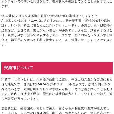
オンラインでの問い合わせをして、在庫状況を確認しておくことをおすすめし
ます。
Q. 衣装レンタルをする際に必要な持ち物や事前準備はありますか？
A. 衣装レンタルをスムーズに進めるために、身分証明書（運転免許証や保険
証）、レンタル料金（現金またはクレジットカード）、必要な小物（肌襦袢や
足袋など、店舗で貸し出しがない場合）が必要です。さらに、試着をする場合
は、着脱しやすい服装で来店するとスムーズです。特に和装をレンタルする場
合は、補正用のタオルや肌着を持参すると、より綺麗に着こなすことができま
す。
宍粟市について
宍粟市（しそうし）は、兵庫県の西部に位置し、中国山地の豊かな自然に囲ま
れた地域です。面積は約658.54平方キロメートルと広大で、森林が約90%を
占めています。気候は山間部特有の寒暖差があり、冬には雪が降ることもあり
ます。市内には清流や温泉、歴史的な建造物が点在し、アウトドアや観光に適
した環境が整っています。
歴史的には、播磨国の一部として栄え、古くから木材産業や農業が盛んでし
た。現在も、但馬牛の飼育や酒米「山田錦」の生産が行われ、地域特産品とし