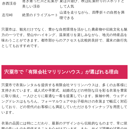
透き通った川と紅葉が
夏は川遊び、秋は紅葉狩りのスポットと
赤西渓谷
美しい渓谷
して人気
山道を走りながら、四季折々の自然を満
志引峠
絶景のドライブルート
喫できる
宍粟市は、観光だけでなく、豊かな自然環境を活かした農産物や伝統文化も魅
力の一つです。登山やハイキング、温泉巡りを楽しみながら、地元の特産品を
味わうことができます。都市部からのアクセスも比較的良好で、週末の旅行先
としてもおすすめです。
宍粟市で「有限会社マリリンハウス」が選ばれる理由
宍粟市で衣装レンタルを提供する有限会社マリリンハウスは、多くのお客様に
支持されています。成人式や卒業式、結婚式などの特別な日を彩る衣装を豊富
に取り揃え、一人ひとりに最適な一着を提案しています。振袖や袴、ウェディ
ングドレスはもちろん、フォーマルウェアやお子様向けの衣装まで幅広く対応
しており、どの世代のお客様にも満足していただけるラインナップを用意して
います。
衣装の品質には特にこだわり、最新のデザインから伝統的なものまで、常に状
態の良いものを提供することを心がけています。また、サイズ調整や試着のサ