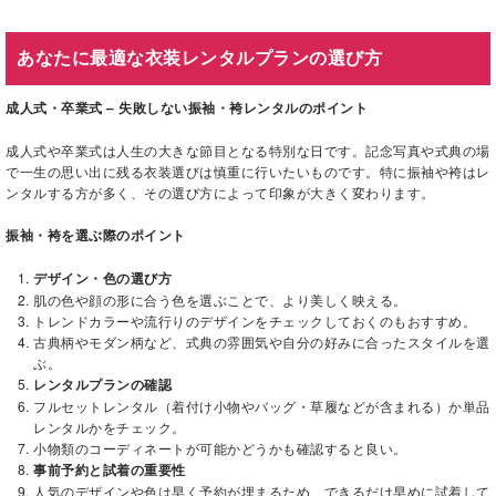
あなたに最適な衣装レンタルプランの選び方
成人式・卒業式 – 失敗しない振袖・袴レンタルのポイント
成人式や卒業式は人生の大きな節目となる特別な日です。記念写真や式典の場
で一生の思い出に残る衣装選びは慎重に行いたいものです。特に振袖や袴はレ
ンタルする方が多く、その選び方によって印象が大きく変わります。
振袖・袴を選ぶ際のポイント
デザイン・色の選び方
肌の色や顔の形に合う色を選ぶことで、より美しく映える。
トレンドカラーや流行りのデザインをチェックしておくのもおすすめ。
古典柄やモダン柄など、式典の雰囲気や自分の好みに合ったスタイルを選
ぶ。
レンタルプランの確認
フルセットレンタル（着付け小物やバッグ・草履などが含まれる）か単品
レンタルかをチェック。
小物類のコーディネートが可能かどうかも確認すると良い。
事前予約と試着の重要性
人気のデザインや色は早く予約が埋まるため、できるだけ早めに試着して