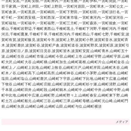
一宮町安黒,一宮町安積,一宮町井内,一宮町生栖,一宮町伊和,一宮町閏賀,一宮町
百千家満,一宮町上岸田,一宮町上野田,一宮町河原田,一宮町草木,一宮町公文,一
宮町倉床,一宮町黒原,一宮町嶋田,一宮町下野田,一宮町杉田,一宮町須行名,一宮
町千町,一宮町西安積,一宮町西深,一宮町東市場,一宮町東河内,一宮町深河谷,一
宮町福知,一宮町福中,一宮町福野,一宮町三方町,一宮町森添,一宮町能倉,一宮町
横山,千種町岩野辺,千種町奥西山,千種町黒土,千種町下河野,千種町河内,千種町
河呂,千種町鷹巣,千種町千草,千種町西河内,千種町西山,千種町七野,千種町室,波
賀町有賀,波賀町飯見,波賀町今市,波賀町上野,波賀町小野,波賀町音水,波賀町斉
木,波賀町鹿伏,波賀町谷,波賀町戸倉,波賀町道谷,波賀町野尻,波賀町原,波賀町引
原,波賀町日ノ原,波賀町日見谷,波賀町皆木,波賀町安賀,山崎町青木,山崎町五十
波,山崎町生谷,山崎町市場,山崎町今宿,山崎町上寺,山崎町宇野,山崎町宇原,山崎
町大沢,山崎町大谷,山崎町梯,山崎町加生,山崎町葛根,山崎町片山,山崎町金谷,山
崎町上ノ,山崎町上比地,山崎町上牧谷,山崎町川戸,山崎町岸田,山崎町木谷,山崎
町木ノ谷,山崎町高下,山崎町高所,山崎町神谷,山崎町小茅野,山崎町御名,山崎町
塩田,山崎町塩山,山崎町鹿沢,山崎町下宇原,山崎町下比地,山崎町下広瀬,山崎町
下牧谷,山崎町下町,山崎町庄能,山崎町須賀沢,山崎町杉ケ瀬,山崎町清野,山崎町
千本屋,山崎町田井,山崎町段,山崎町鶴木,山崎町中,山崎町中井,山崎町中野,山崎
町中比地,山崎町中広瀬,山崎町野,山崎町野々上,山崎町春安,山崎町東下野,山崎
町土万,山崎町船元,山崎町三谷,山崎町三津,山崎町母栖,山崎町元山崎,山崎町門
前,山崎町矢原,山崎町山崎,山崎町山田,山崎町与位,山崎町横須
メディア