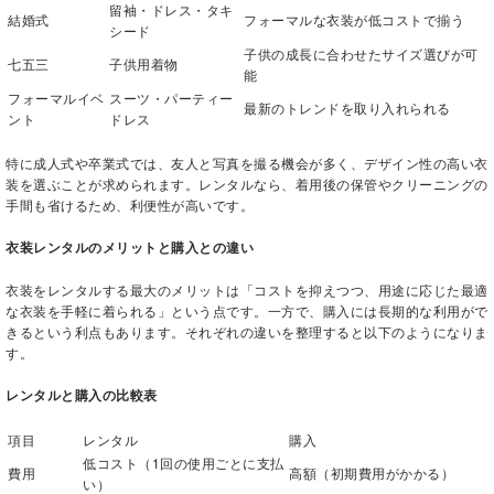
留袖・ドレス・タキ
結婚式
フォーマルな衣装が低コストで揃う
シード
子供の成長に合わせたサイズ選びが可
七五三
子供用着物
能
フォーマルイベ
スーツ・パーティー
最新のトレンドを取り入れられる
ント
ドレス
特に成人式や卒業式では、友人と写真を撮る機会が多く、デザイン性の高い衣
装を選ぶことが求められます。レンタルなら、着用後の保管やクリーニングの
手間も省けるため、利便性が高いです。
衣装レンタルのメリットと購入との違い
衣装をレンタルする最大のメリットは「コストを抑えつつ、用途に応じた最適
な衣装を手軽に着られる」という点です。一方で、購入には長期的な利用がで
きるという利点もあります。それぞれの違いを整理すると以下のようになりま
す。
レンタルと購入の比較表
項目
レンタル
購入
低コスト（1回の使用ごとに支払
費用
高額（初期費用がかかる）
い）