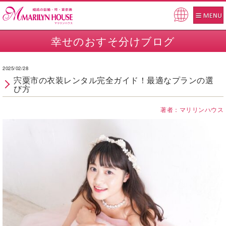
Pow
ered
幸せのおすそ分けブログ
by
2025/02/28
宍粟市の衣装レンタル完全ガイド！最適なプランの選
び方
著者：マリリンハウス