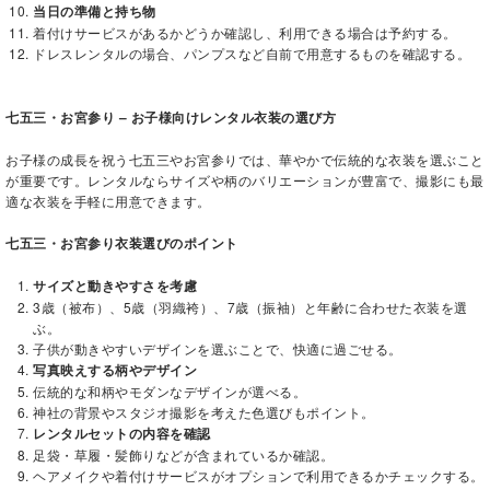
当日の準備と持ち物
着付けサービスがあるかどうか確認し、利用できる場合は予約する。
ドレスレンタルの場合、パンプスなど自前で用意するものを確認する。
七五三・お宮参り – お子様向けレンタル衣装の選び方
お子様の成長を祝う七五三やお宮参りでは、華やかで伝統的な衣装を選ぶこと
が重要です。レンタルならサイズや柄のバリエーションが豊富で、撮影にも最
適な衣装を手軽に用意できます。
七五三・お宮参り衣装選びのポイント
サイズと動きやすさを考慮
3歳（被布）、5歳（羽織袴）、7歳（振袖）と年齢に合わせた衣装を選
ぶ。
子供が動きやすいデザインを選ぶことで、快適に過ごせる。
写真映えする柄やデザイン
伝統的な和柄やモダンなデザインが選べる。
神社の背景やスタジオ撮影を考えた色選びもポイント。
レンタルセットの内容を確認
足袋・草履・髪飾りなどが含まれているか確認。
ヘアメイクや着付けサービスがオプションで利用できるかチェックする。