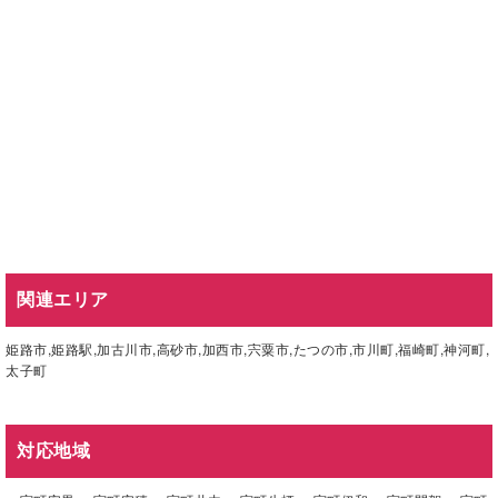
関連エリア
姫路市
,
姫路駅
,
加古川市
,
高砂市
,
加西市
,
宍粟市
,
たつの市
,
市川町
,
福崎町
,
神河町
,
太子町
対応地域