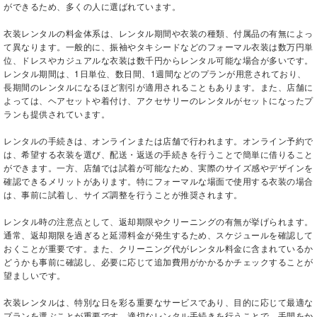
ができるため、多くの人に選ばれています。
衣装レンタルの料金体系は、レンタル期間や衣装の種類、付属品の有無によっ
て異なります。一般的に、振袖やタキシードなどのフォーマル衣装は数万円単
位、ドレスやカジュアルな衣装は数千円からレンタル可能な場合が多いです。
レンタル期間は、1日単位、数日間、1週間などのプランが用意されており、
長期間のレンタルになるほど割引が適用されることもあります。また、店舗に
よっては、ヘアセットや着付け、アクセサリーのレンタルがセットになったプ
ランも提供されています。
レンタルの手続きは、オンラインまたは店舗で行われます。オンライン予約で
は、希望する衣装を選び、配送・返送の手続きを行うことで簡単に借りること
ができます。一方、店舗では試着が可能なため、実際のサイズ感やデザインを
確認できるメリットがあります。特にフォーマルな場面で使用する衣装の場合
は、事前に試着し、サイズ調整を行うことが推奨されます。
レンタル時の注意点として、返却期限やクリーニングの有無が挙げられます。
通常、返却期限を過ぎると延滞料金が発生するため、スケジュールを確認して
おくことが重要です。また、クリーニング代がレンタル料金に含まれているか
どうかも事前に確認し、必要に応じて追加費用がかかるかチェックすることが
望ましいです。
衣装レンタルは、特別な日を彩る重要なサービスであり、目的に応じて最適な
プランを選ぶことが重要です。適切なレンタル手続きを行うことで、手間をか