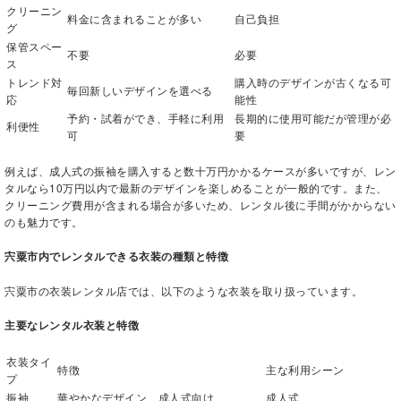
クリーニン
料金に含まれることが多い
自己負担
グ
保管スペー
不要
必要
ス
トレンド対
購入時のデザインが古くなる可
毎回新しいデザインを選べる
応
能性
予約・試着ができ、手軽に利用
長期的に使用可能だが管理が必
利便性
可
要
例えば、成人式の振袖を購入すると数十万円かかるケースが多いですが、レン
タルなら10万円以内で最新のデザインを楽しめることが一般的です。また、
クリーニング費用が含まれる場合が多いため、レンタル後に手間がかからない
のも魅力です。
宍粟市内でレンタルできる衣装の種類と特徴
宍粟市の衣装レンタル店では、以下のような衣装を取り扱っています。
主要なレンタル衣装と特徴
衣装タイ
特徴
主な利用シーン
プ
振袖
華やかなデザイン、成人式向け
成人式