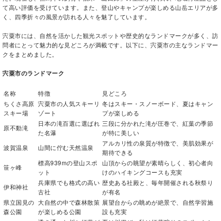
て高い評価を受けています。また、登山やキャンプが楽しめる山岳エリアが多
く、四季折々の風景が訪れる人々を魅了しています。
宍粟市には、自然を活かした観光スポットや歴史的なランドマークが多く、訪
問者にとって魅力的な見どころが満載です。以下に、宍粟市の主なランドマー
クをまとめました。
宍粟市のランドマーク
名称
特徴
見どころ
ちくさ高原
宍粟市の人気スキーリ
冬はスキー・スノーボード、夏はキャン
スキー場
ゾート
プが楽しめる
日本の滝百選に選ばれ
三段に分かれた滝が圧巻で、紅葉の季節
原不動滝
た名瀑
が特に美しい
アルカリ性の泉質が特徴で、美肌効果が
波賀温泉
山間に佇む天然温泉
期待できる
標高939mの登山スポ
山頂からの眺望が素晴らしく、初心者向
笹ヶ峰
ット
けのハイキングコースも充実
兵庫県でも格式の高い
歴史ある社殿と、毎年開催される秋祭り
伊和神社
古社
が有名
県立国見の
大自然の中で森林散策
展望台からの眺めが絶景で、自然学習施
森公園
が楽しめる公園
設も充実