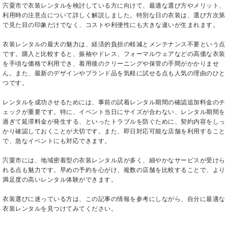
宍粟市で衣装レンタルを検討している方に向けて、最適な選び方やメリット、
利用時の注意点について詳しく解説しました。特別な日の衣装は、選び方次第
で見た目の印象だけでなく、コストや利便性にも大きな違いが生まれます。
衣装レンタルの最大の魅力は、経済的負担の軽減とメンテナンス不要という点
です。購入と比較すると、振袖やドレス、フォーマルウェアなどの高価な衣装
を手頃な価格で利用でき、着用後のクリーニングや保管の手間がかかりませ
ん。また、最新のデザインやブランド品を気軽に試せる点も人気の理由のひと
つです。
レンタルを成功させるためには、事前の試着レンタル期間の確認追加料金のチ
ェックが重要です。特に、イベント当日にサイズが合わない、レンタル期間を
過ぎて延滞料金が発生する、といったトラブルを防ぐために、契約内容をしっ
かり確認しておくことが大切です。また、即日対応可能な店舗を利用すること
で、急なイベントにも対応できます。
宍粟市には、地域密着型の衣装レンタル店が多く、細やかなサービスが受けら
れる点も魅力です。早めの予約を心がけ、複数の店舗を比較することで、より
満足度の高いレンタル体験ができます。
衣装選びに迷っている方は、この記事の情報を参考にしながら、自分に最適な
衣装レンタルを見つけてみてください。