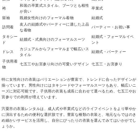
和装の卒業式スタイル、ブーツとも相性
袴
卒業式
が良い
留袖
既婚女性向けのフォーマル着物
結婚式
友人の結婚式やパーティーに適した上品
訪問着
パーティー・お祝い事
な着物
タキシー
結婚式・フォーマルイベ
結婚式・式典向けのフォーマルスーツ
ド
ント
カジュアルからフォーマルまで幅広いス
ドレス
結婚式・パーティー
タイル
子供用着
七五三やお宮参り向けの可愛いデザイン
七五三・お宮参り
物
特に女性向けの衣装はバリエーションが豊富で、トレンドに合ったデザインが
揃っています。男性向けにはタキシードやフォーマルスーツもあり、幅広いニ
ーズに対応可能です。子供用の衣装も成長に合わせて選べるため、七五三やお
宮参りでの利用が増えています。
宍粟市の衣装レンタルは、成人式や卒業式などのライフイベントをより華やか
に演出するための便利な選択肢です。豊富な種類の衣装と、地元ならではのき
め細かいサービスを活用し、自分にぴったりの衣装を選んでみてはいかがでし
ょうか。