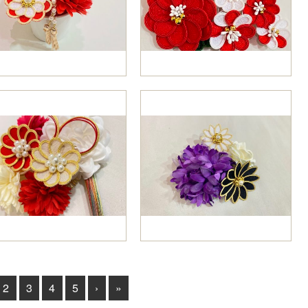
2
3
4
5
›
»