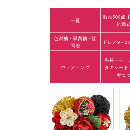
振袖500点
一覧
結婚
色留袖・黒留袖・訪
ドレス9～2
問着
男袴・モー
ウェディング
タキシード
寿セ