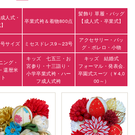
髪飾り 草履・バッグ
【成人式・
卒業式袴＆着物800点
【成人式・卒業式】
式】
アクセサリー・バッ
3号サイズ
ミセスドレス9～23号
グ・ボレロ・小物
キッズ 七五三・お
キッズ 結婚式
ニング・
宮参り・十三詣り・
フォーマル・発表会.
・還暦米
小学卒業式袴・ハー
卒園式スーツ（￥4,0
ット
フ成人式袴
00～）