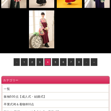
‹
1
2
3
4
5
6
7
8
›
»
カテゴリー
一覧
振袖500点【成人式・結婚式】
卒業式袴＆着物800点