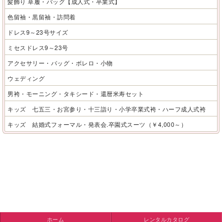
髪飾り 草履・バッグ【成人式・卒業式】
色留袖・黒留袖・訪問着
ドレス9～23号サイズ
ミセスドレス9～23号
アクセサリー・バッグ・ボレロ・小物
ウェディング
男袴・モーニング・タキシード・還暦米寿セット
キッズ 七五三・お宮参り・十三詣り・小学卒業式袴・ハーフ成人式袴
キッズ 結婚式フォーマル・発表会.卒園式スーツ（￥4,000～）
ホーム
レンタルカタログ